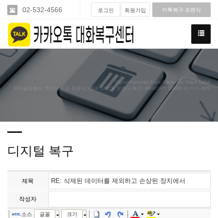
02-532-4566
카톡복구 포렌식
로그인
회원가입
Digital-Forensic Data Recovery /Hard Ddisk
모바일포렌식, 하드디스크 포렌식, USB STICK 포렌식 복구, MEMORY CARD 외 다수 매체
디지털 복구
제목
작성자
소스
글꼴
크기