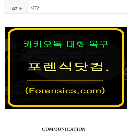
4772
조회수
COMMUNICATION