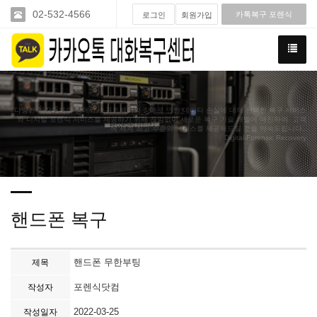
02-532-4566
카톡복구 포렌식
로그인
회원가입
다양한 저장매체의 장애와 소프트웨어의 장애로 인한 데이타 손실에 대해 완벽한 복구 서비스
와 디지털 포렌식 서비스를 제공하기 위해 끊임없이 새로운 복구 기술 개발에 매진하여. 고객
께 세계 최고 수준의 서비스를 제공해드릴 것을 약속드립니다..
Digital-Forensic Recovery
핸드폰 복구
핸드폰 무한부팅
제목
포렌식닷컴
작성자
2022-03-25
작성일자