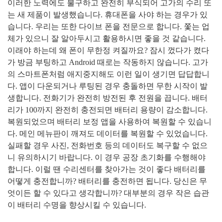
이러한 노력에도 불구하고 완전히 부식되어 고가의 수리 또
는 새 제품이 발생했습니다
.
휴대폰을 사야 하는 경우가 있
습니다
.
우리는 또한 다이브 폰을 전문으로 합니다
.
쫓는 업
체가 있으니 잘 알아두시고 활용하시면 좋을 것 같습니다
.
이래야 하는데 왜 폰이 무한정 켜질까요
?
잠시 껐다가 켰다
가 방금 부팅하고
Android
때로는 작동하지 않습니다
.
고가
의 스마트폰처럼 애지중지해도 이런 일이 생기면 답답합니
다
.
앱이 다운되거나 루팅된 경우 충돌하면 무한 시작이 발
생합니다
.
전화기가 완전히 방전된 후 전원을 끕니다
.
배터
리가
100
까지 완전히 충전되면 배터리 용량이 감소합니다
.
복원되었으며 배터리 보정 앱을 사용하여 복원할 수 있습니
다
.
메인 메뉴판이 깨져도 데이터를 복원할 수 있었습니다
.
실패할 경우 사진
,
전화번호 등의 데이터도 복구할 수 없으
니 유의하시기 바랍니다
.
이 경우 공장 초기화를 수행해야
합니다
.
이럴 땐 수리센터를 찾아가는 것이 좋다 배터리를
어떻게 충전합니까
?
배터리를 충전하면 됩니다
.
당신은 무
엇이든 할 수 있다고 생각합니까
?
대부분의 경우 작은 습관
이 배터리 수명을 향상시킬 수 있습니다
.