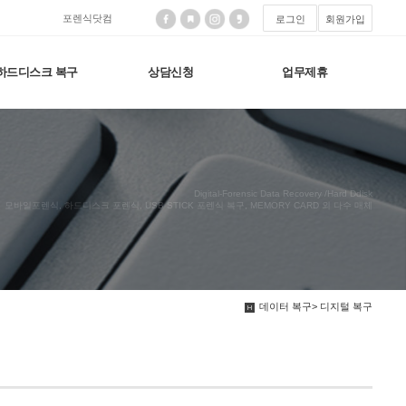
포렌식닷컴
로그인
회원가입
하드디스크 복구
상담신청
업무제휴
Digital-Forensic Data Recovery /Hard Ddisk
모바일포렌식, 하드디스크 포렌식, USB STICK 포렌식 복구, MEMORY CARD 외 다수 매체
데이터 복구> 디지털 복구