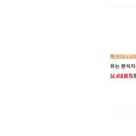
해쉬[HAS
유는 분석자
상 4대원칙