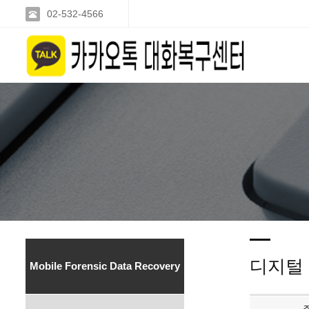
02-532-4566
디지털
Mobile Forensic Data Recovery