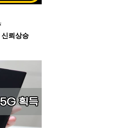
N
 신뢰상승