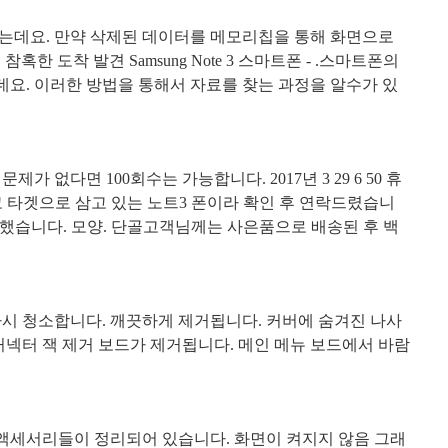
있는데요
.
만약 삭제된 데이터를 메모리칩을 통해 화면으로
,
참혹한 도착 발견
Samsung Note 3
스마트폰
- .
스마트폰의
데요
.
이러한 방법을 통해서 자료를 찾는 과정을 알수가 있
 문제가 없다면
100
회수는 가능합니다
. 2017
년
3 29 6 50
휴
 타겟으로 삼고 있는 노트
3
폰이라 확인 후 연락드렸습니
인했습니다
.
모양
.
단골고객님께는 사은품으로 배송된 후 백
다시 청소합니다
.
깨끗하게 제거됩니다
.
커버에 숨겨진 나사
커넥터 잭 제거 보드가 제거됩니다
.
메인 메뉴 보드에서 바람
액세서리들이 정리되어 있습니다
.
화면이 켜지지 않음 그래