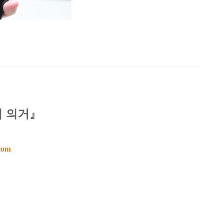
칙 의거』
com