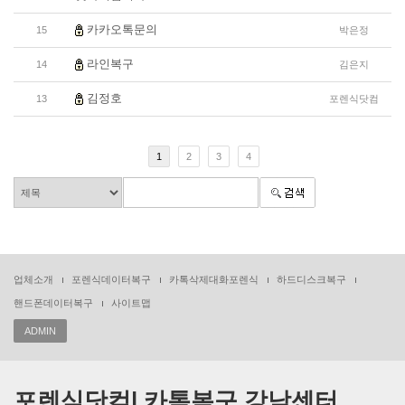
카카오톡문의
15
박은정
라인복구
14
김은지
김정호
13
포렌식닷컴
1
2
3
4
업체소개
포렌식데이터복구
카톡삭제대화포렌식
하드디스크복구
핸드폰데이터복구
사이트맵
ADMIN
포렌식닷컴| 카톡복구 강남센터