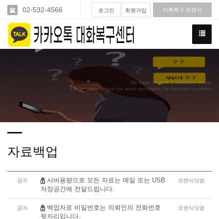
02-532-4566
카톡복구 포렌식
로그인
회원가입
We have created a awesome theme
Far far away,behind the word mountains, far from the countries
자료백업
서버용량으로 모든 자료는 메일 또는 USB
공지
포렌식닷컴
저장공간에 전달드립니다.
백업자료 비밀번호는 의뢰인의 전화번호
공지
포렌식닷컴
뒷자리입니다.