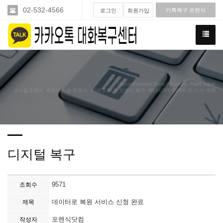
02-532-4566
카톡복구 포렌식
로그인
회원가입
Digital-Forensic Data Recovery /Hard Ddisk
모바일포렌식, 하드디스크 포렌식, USB STICK 포렌식 복구, MEMORY CARD 외 다수 매체
디지털 복구
9571
조회수
데이터로 복원 서비스 신청 완료
제목
포렌식닷컴
작성자