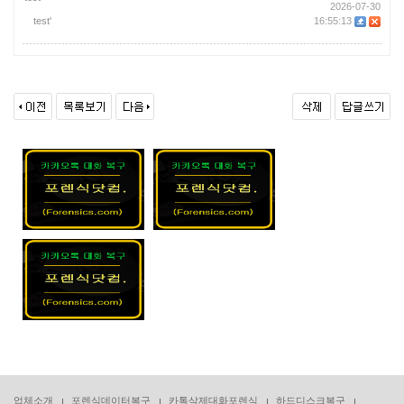
2026-07-30
test'
16:55:13
업체소개
포렌식데이터복구
카톡삭제대화포렌식
하드디스크복구