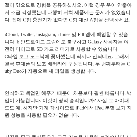
절이 있으므로 경험을 공유하십시오
.
이럴 경우 운이 안좋아
서 조금 걱정했는데 다행히 저희 제품에는 문제가 없었습니
다
.
집에
C
형 충전기가 없다면
C
형 대신
A
형을 선택하세요
.
iCloud, Twitter, Instagram, iTunes
및
Fill
앱에 백업할 수 있습
니다
. b
안드로이드 그럼에도 불구하고
Galaxy
사용자는 여
전히 마이크로
SD
카드 리더기로 사용할 수 있습니다
.
C
타입 보고 노트북에 꽂아봤는데 역시나 안되네요
.
그래서
결국 휴대폰의 보조 배터리에 구성됩니다
.
두 번째부터는
C
uby Duo
가 자동으로 새 파일을 생성합니다
.
인식하고 백업만 해주기 때문에 처음보다 훨씬 빠릅니다
.
백
업이 가능합니다
.
이것이 영적 승리입니까
?
사실 그 아이패
드도 예
,
하지만 기계 장치이므로
iPad
에서
iPad
분할 보기 지
원 성능을 사용할 필요가 없습니다
.