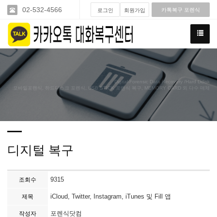
02-532-4566
카톡복구 포렌식
로그인
회원가입
Digital-Forensic Data Recovery /Hard Ddisk
모바일포렌식, 하드디스크 포렌식, USB STICK 포렌식 복구, MEMORY CARD 외 다수 매체
디지털 복구
9315
조회수
iCloud, Twitter, Instagram, iTunes 및 Fill 앱
제목
포렌식닷컴
작성자