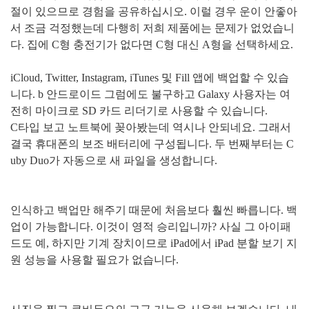
절이 있으므로 경험을 공유하십시오
.
이럴 경우 운이 안좋아
서 조금 걱정했는데 다행히 저희 제품에는 문제가 없었습니
다
.
집에
C
형 충전기가 없다면
C
형 대신
A
형을 선택하세요
.
iCloud, Twitter, Instagram, iTunes
및
Fill
앱에 백업할 수 있습
니다
. b
안드로이드 그럼에도 불구하고
Galaxy
사용자는 여
전히 마이크로
SD
카드 리더기로 사용할 수 있습니다
.
C
타입 보고 노트북에 꽂아봤는데 역시나 안되네요
.
그래서
결국 휴대폰의 보조 배터리에 구성됩니다
.
두 번째부터는
C
uby Duo
가 자동으로 새 파일을 생성합니다
.
인식하고 백업만 해주기 때문에 처음보다 훨씬 빠릅니다
.
백
업이 가능합니다
.
이것이 영적 승리입니까
?
사실 그 아이패
드도 예
,
하지만 기계 장치이므로
iPad
에서
iPad
분할 보기 지
원 성능을 사용할 필요가 없습니다
.