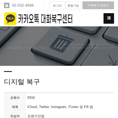
02-532-4566
카톡복구 포렌식
로그인
회원가입
Digital-Forensic Data Recovery /Hard Ddisk
모바일포렌식, 하드디스크 포렌식, USB STICK 포렌식 복구, MEMORY CARD 외 다수 매체
디지털 복구
9316
조회수
iCloud, Twitter, Instagram, iTunes 및 Fill 앱
제목
포렌식닷컴
작성자