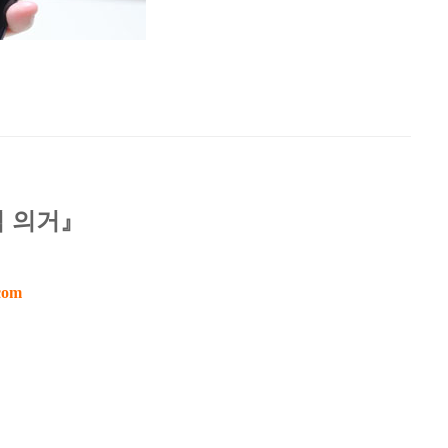
칙 의거』
com