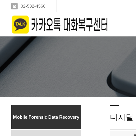
02-532-4566
디지털
Mobile Forensic Data Recovery