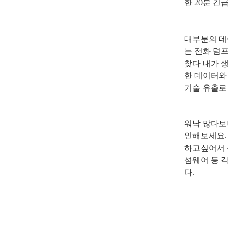
한
20
분 긴
대부분의 데
는 전화 덤
찾다 내가 생
한 데이터와
기술 유출로
워낙 많다보
인해보세요
하고싶어서 
섬웨어 등 
다
.