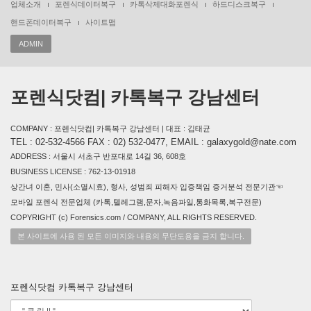
업체소개
포렌식데이터복구
카톡삭제대화포렌식
하드디스크복구
핸드폰데이터복구
사이트맵
ADMIN
포렌식닷컴| 카톡복구 강남센터
COMPANY : 포렌식닷컴| 카톡복구 강남센터 | 대표 : 김태균
TEL : 02-532-4566 FAX : 02) 532-0477, EMAIL : galaxygold@nate.com
ADDRESS : 서울시 서초구 반포대로 14길 36, 608호
BUSINESS LICENSE : 762-13-01918
상간녀 이혼, 민사(소멸시효), 형사, 성범죄 피해자 입증책임 증거분석 전문기관☜
모바일 포렌식 전문업체 (카톡,텔레그램,문자,녹음파일,통화목록,복구전문)
COPYRIGHT (c) Forensics.com / COMPANY, ALL RIGHTS RESERVED.
본 사이트에 사용 된 모든 이미지와 내용의 무단도용을 금지 합니다.
포렌식닷컴 카톡복구 강남센터