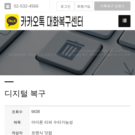
02-532-4566
카톡복구 포렌식
로그인
회원가입
Digital-Forensic Data Recovery /Hard Ddisk
모바일포렌식, 하드디스크 포렌식, USB STICK 포렌식 복구, MEMORY CARD 외 다수 매체
디지털 복구
9438
조회수
아이폰 리퍼 수리가능성
제목
포렌식 닷컴
작성자