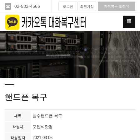
02-532-4566
카톡복구 포렌식
로그인
회원가입
다양한 저장매체의 장애와 소프트웨어의 장애로 인한 데이타 손실에 대해 완벽한 복구 서비스
와 디지털 포렌식 서비스를 제공하기 위해 끊임없이 새로운 복구 기술 개발에 매진하여. 고객
께 세계 최고 수준의 서비스를 제공해드릴 것을 약속드립니다..
Digital-Forensic Recovery
핸드폰 복구
침수핸드폰 복구
제목
포렌식닷컴
작성자
2021-03-06
작성일자