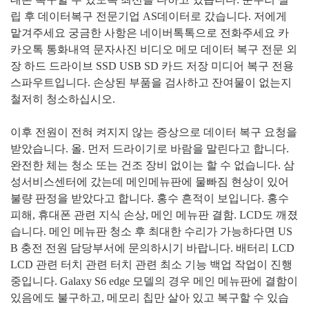
립 후 데이터복구 전문기업
AS
데이터로 갔습니다
.
저에게
맡겨주세요 궁금한 사항은 네이버톡톡으로 전화주세요 카
카오톡 통화내역 문자사진 비디오 메모 데이터 복구 전문 외
장 하드 드라이브
SSD USB SD
카드 저장 미디어 복구 전용
스파우트입니다
.
손상된 부품을 검사하고 잔여물이 없는지
철저히 청소하십시오
.
이후 전원이 전혀 켜지지 않는 증상으로 데이터 복구 요청을
받았습니다
.
올
.
먼저 드라이기로 바람을 말린다고 합니다
.
완전한 체는 청소 또는 건조 장비 없이는 할 수 없습니다
.
삼
성서비스센터에 갔는데 메인메뉴판에 물빠짐 현상이 있어
불량 판정을 받았다고 합니다
.
홍수 흔적이 보입니다
.
홍수
피해
,
휴대폰 관련 지식 손상
,
메인 메뉴판 결함
. LCD
도 깨졌
습니다
.
메인 메뉴판 청소 후 최대한 수리가 가능하다면
US
B
충전 전원 담당부서에 문의하시기 바랍니다
.
배터리
LCD
LCD
관련 터치 관련 터치 관련 최소 기능 백업 작업이 진행
중입니다
. Galaxy S6 edge
모델의 경우 메인 메뉴판에 결함이
있음에도 불구하고
,
메모리 칩만 살아 있고 복구할 수 있습