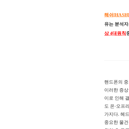
해쉬[HAS
유는 분석자
상 4대원칙
핸드폰의 중
이러한 증상
이로 인해 
도 온
·
오프라
가지다
.
헤드
중요한 물건