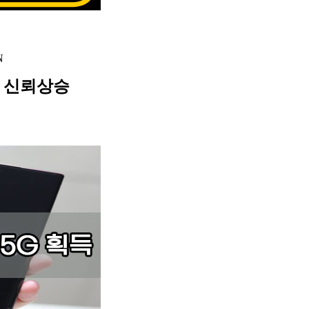
N
 신뢰상승