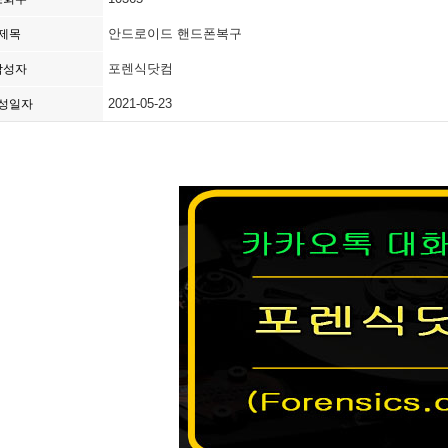
안드로이드 핸드폰복구
제목
포렌식닷컴
작성자
2021-05-23
성일자