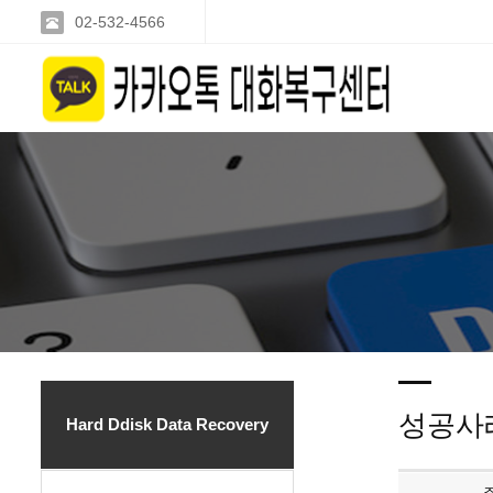
02-532-4566
성공사
Hard Ddisk Data Recovery