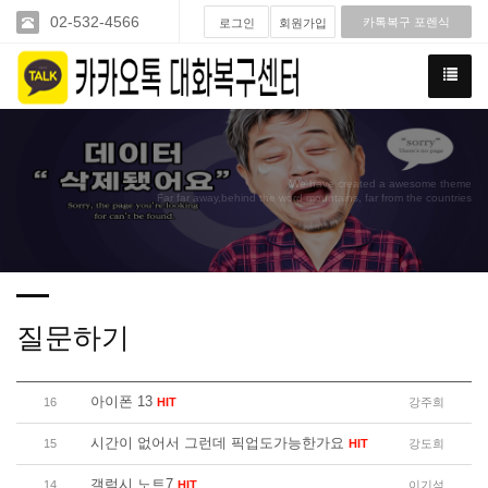
02-532-4566
카톡복구 포렌식
로그인
회원가입
We have created a awesome theme
Far far away,behind the word mountains, far from the countries
질문하기
아이폰 13
16
HIT
강주희
시간이 없어서 그런데 픽업도가능한가요
15
HIT
강도희
갤럭시 노트7
14
HIT
이기석