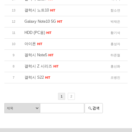
갤럭시 노트10
13
HIT
함소연
Galaxy Note10 5G
12
HIT
박재은
HDD (PC용)
11
HIT
황기석
아이폰
10
HIT
홍성자
겔럭시 Note5
9
HIT
하준철
갤럭시 Z 시리즈
8
HIT
홍선화
갤럭시 S22
7
HIT
조병진
1
2