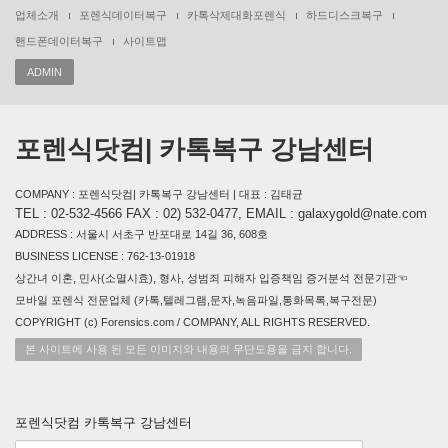
업체소개
포렌식데이터복구
카톡삭제대화포렌식
하드디스크복구
핸드폰데이터복구
사이트맵
ADMIN
포렌식닷컴| 카톡복구 강남센터
COMPANY : 포렌식닷컴| 카톡복구 강남센터 | 대표 : 김태균
TEL : 02-532-4566 FAX : 02) 532-0477, EMAIL : galaxygold@nate.com
ADDRESS : 서울시 서초구 반포대로 14길 36, 608호
BUSINESS LICENSE : 762-13-01918
상간녀 이혼, 민사(소멸시효), 형사, 성범죄 피해자 입증책임 증거분석 전문기관☜
모바일 포렌식 전문업체 (카톡,텔레그램,문자,녹음파일,통화목록,복구전문)
COPYRIGHT (c) Forensics.com / COMPANY, ALL RIGHTS RESERVED.
본 사이트에 사용 된 모든 이미지와 내용의 무단도용을 금지 합니다.
포렌식닷컴 카톡복구 강남센터