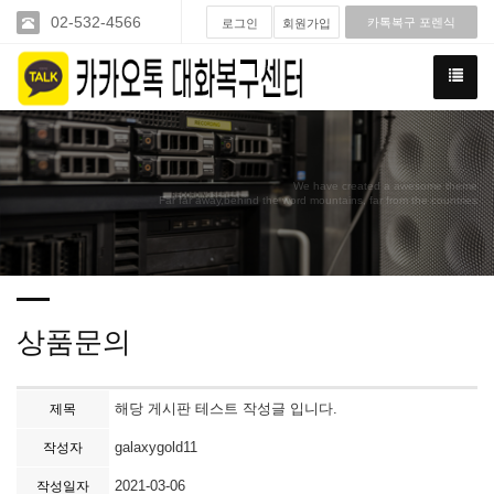
02-532-4566
카톡복구 포렌식
로그인
회원가입
We have created a awesome theme
Far far away,behind the word mountains, far from the countries
상품문의
해당 게시판 테스트 작성글 입니다.
제목
galaxygold11
작성자
2021-03-06
작성일자